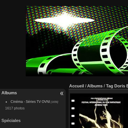
Accueil
/
Albums
/
Tag
Doris 
Albums
Cinéma - Séries TV OVNI
[1656]
1617 photos
Spéciales