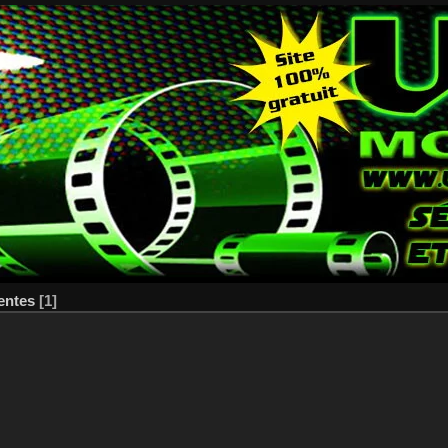
entes
[1]