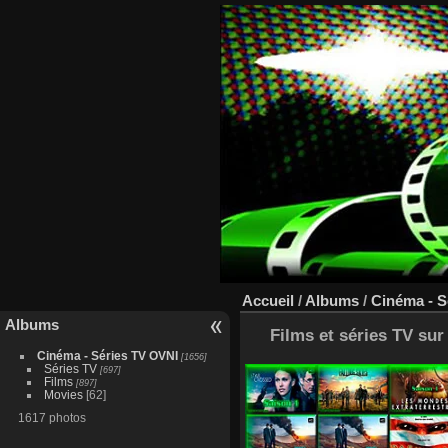
Accueil
/
Albums
/
Cinéma - S
Albums
Films et séries TV sur
Cinéma - Séries TV OVNI
[1656]
Séries TV
[697]
Films
[897]
Movies
[62]
1617 photos