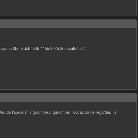
d-sarrache-35e97dc6-96fb-446b-9026-2656ba8e9271
o de l'au-delà" ? (pour ceux qui ont eu l'occasion de regarder, ils