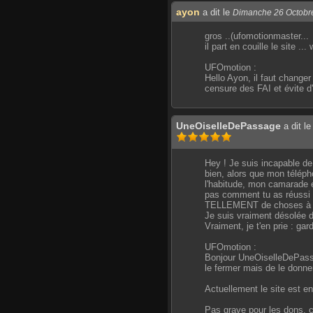
ayon
a dit le
Dimanche 26 Octobr
gros ..(ufomotionmaster...
il part en couille le site ..
UFOmotion :
Hello Ayon, il faut changer
censure des FAI et évite 
UneOiselleDePassage
a dit l
Hey ! Je suis incapable de 
bien, alors que mon téléph
l'habitude, mon camarade e
pas comment tu as réussi à 
TELLEMENT de choses à rega
Je suis vraiment désolée de
Vraiment, je t'en prie : ga
UFOmotion :
Bonjour UneOiselleDePassag
le fermer mais de le donner
Actuellement le site est en
Pas grave pour les dons, ce