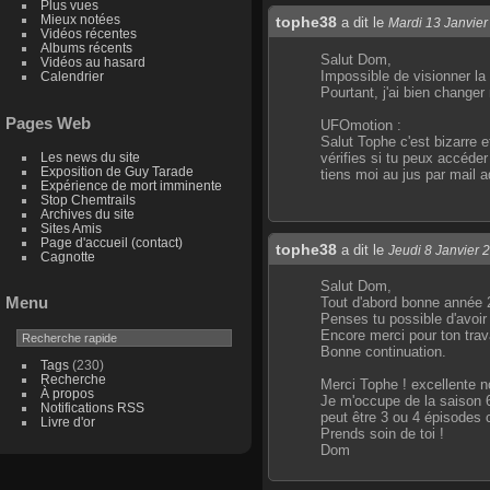
Plus vues
Mieux notées
tophe38
a dit le
Mardi 13 Janvier
Vidéos récentes
Albums récents
Salut Dom,
Vidéos au hasard
Impossible de visionner la
Calendrier
Pourtant, j'ai bien change
Pages Web
UFOmotion :
Salut Tophe c'est bizarre e
Les news du site
vérifies si tu peux accéder 
Exposition de Guy Tarade
tiens moi au jus par mail
Expérience de mort imminente
Stop Chemtrails
Archives du site
Sites Amis
Page d'accueil (contact)
tophe38
a dit le
Jeudi 8 Janvier 
Cagnotte
Salut Dom,
Menu
Tout d'abord bonne année 
Penses tu possible d'avoir
Encore merci pour ton trava
Bonne continuation.
Tags
(230)
Recherche
Merci Tophe ! excellente n
À propos
Je m'occupe de la saison 6
Notifications RSS
peut être 3 ou 4 épisodes c
Livre d'or
Prends soin de toi !
Dom