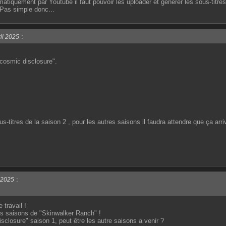
matiquement par Youtube il faut pouvoir les uploader et générer les sous-titre
 Pas simple donc...
:
il 2025
"cosmic disclosure".
ous-titres de la saison 2 , pour les autres saisons il faudra attendre que ça arri
:
 2025
 travail !
les saisons de "Skinwalker Ranch" !
isclosure" saison 1, peut être les autre saisons a venir ?