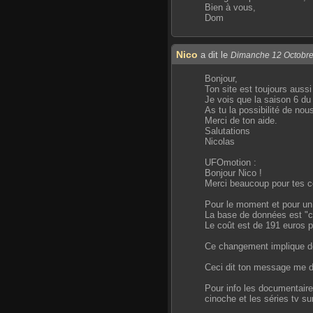
Bien à vous,
Dom
Nico
a dit le
Dimanche 12 Octobr
Bonjour,
Ton site est toujours aussi
Je vois que la saison 6 d
As tu la possibilité de nou
Merci de ton aide.
Salutations
Nicolas
UFOmotion :
Bonjour Nico !
Merci beaucoup pour tes c
Pour le moment et pour un 
La base de données est "co
Le coût est de 191 euros 
Ce changement implique des
Ceci dit ton message me do
Pour info les documentaire
cinoche et les séries tv su