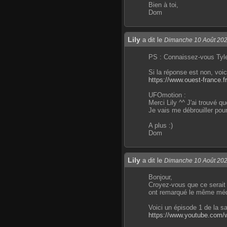
Bien à toi,
Dom
Lily
a dit le
Dimanche 10 Août 20
PS : Connaissez-vous Tyle
Si la réponse est non, voic
https://www.ouest-france.f
UFOmotion :
Merci Lily ^^ J'ai trouvé qu
Je vais me débrouiller pour
A plus :)
Dom
Lily
a dit le
Dimanche 10 Août 20
Bonjour,
Croyez-vous que ce serait p
ont remarqué le même médi
Voici un épisode 1 de la sa
https://www.youtube.com