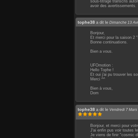
sous-titrage transcris auto
avoir des avertissements.
tophe38
a dit le
Dimanche 13 Avr
Bonjour,
Et merci pour la saison 2 
Bonne continuations.
Bien a vous.
UFOmotion :
Hello Tophe !
Et oui j'ai pu trouver les s
Merci ^^
Bien à vous,
Dom
tophe38
a dit le
Vendredi 7 Mars
Bonjour, et merci pour votre
J'ai enfin pus voir toutes 
Je viens de finir "cosmic d