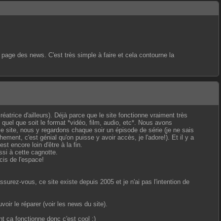
a page des news. C'est très simple à faire et cela contourne la
réatrice d'ailleurs). Déjà parce que le site fonctionne vraiment très
quel que soit le format *vidéo, film, audio, etc*. Nous avons
e site, nous y regardons chaque soir un épisode de série (je ne sais
ment, c'est génial qu'on puisse y avoir accès, je l'adore!). Et il y a
 encore loin d'être à la fin.
ssi à cette cagnotte.
rcis de l'espace!
rez-vous, ce site existe depuis 2005 et je n'ai pas l'intention de
oir le réparer (voir les news du site).
nt ça fonctionne donc c'est cool :)