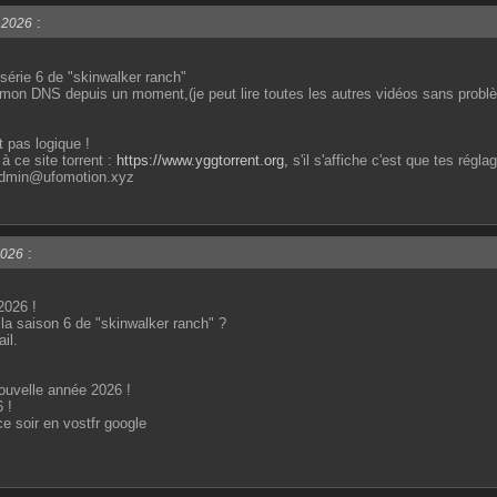
:
 2026
 série 6 de "skinwalker ranch"
r mon DNS depuis un moment,(je peut lire toutes les autres vidéos sans probl
t pas logique !
à ce site torrent :
https://www.yggtorrent.org,
s'il s'affiche c'est que tes régla
 admin@ufomotion.xyz
:
2026
2026 !
 la saison 6 de "skinwalker ranch" ?
il.
ouvelle année 2026 !
 !
e soir en vostfr google