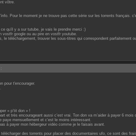
t vôtre.
l'info. Pour le moment je ne trouve pas cette série sur les torrents français. c'
e qu'il y a sur tutube, je vais le prendre merci :)
en vostfr google ou au pire en vostfr youtube.
, le téléchargement, trouver les sous-titres qui correspondent parfaitement o
:
on pour t'encourager.
.
per « p’tit don » !
part et très encourageant aussi c’est vrai. Ton don va m’aider à payer 6 mois
je paye mensuellement et c’est le moins intéressant.
pas à payer mon hébergeur vidéo comme je le faisais avant.
 télécharger des torrents pour placer des documentaires ufo, ce sont des frai