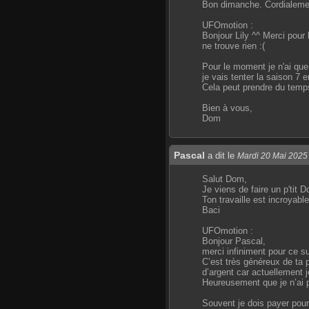
Bon dimanche. Cordialemen
UFOmotion :
Bonjour Lily ^^ Merci pour 
ne trouve rien :(
Pour le moment je n'ai que c
je vais tenter la saison 7 
Cela peut prendre du temps
Bien à vous,
Dom
Pascal
a dit le
Mardi 20 Mai 2025
Salut Dom,
Je viens de faire un p'tit D
Ton travaille est incroyable
Baci
UFOmotion :
Bonjour Pascal,
merci infiniment pour ce su
C’est très généreux de ta 
d’argent car actuellement 
Heureusement que je n’ai 
Souvent je dois payer pour