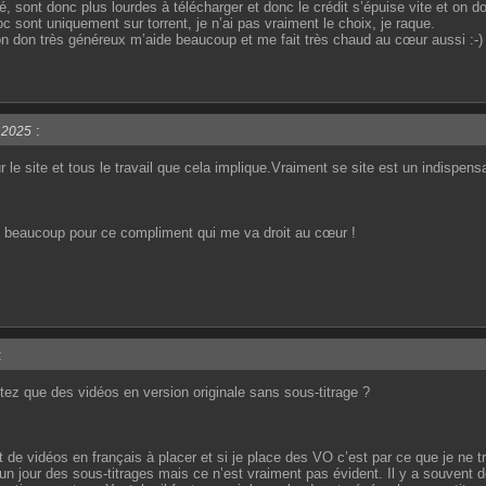
lé, sont donc plus lourdes à télécharger et donc le crédit s’épuise vite et on do
 sont uniquement sur torrent, je n’ai pas vraiment le choix, je raque.
ton don très généreux m’aide beaucoup et me fait très chaud au cœur aussi :-)
:
l 2025
le site et tous le travail que cela implique.Vraiment se site est un indispens
 beaucoup pour ce compliment qui me va droit au cœur !
:
ez que des vidéos en version originale sans sous-titrage ?
nt de vidéos en français à placer et si je place des VO c’est par ce que je ne 
 un jour des sous-titrages mais ce n’est vraiment pas évident. Il y a souvent 