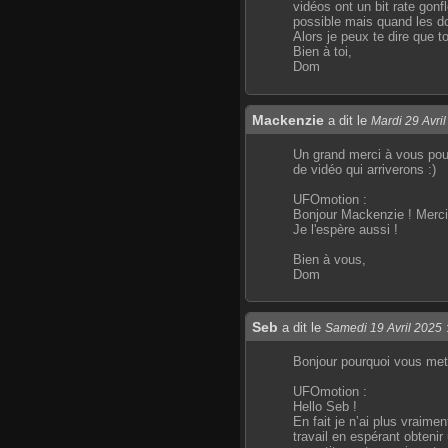
vidéos ont un bit rate gonf
possible mais quand les doc
Alors je peux te dire que 
Bien à toi,
Dom
Mackenzie
a dit le
Mardi 29 Avri
Un grand merci à vous pour 
de vidéo qui arriverons :)
UFOmotion :
Bonjour Mackenzie ! Merci
Je l'espère aussi !
Bien à vous,
Dom
Seb
a dit le
Samedi 19 Avril 2025
Bonjour pourquoi vous mett
UFOmotion :
Hello Seb !
En fait je n’ai plus vraime
travail en espérant obtenir