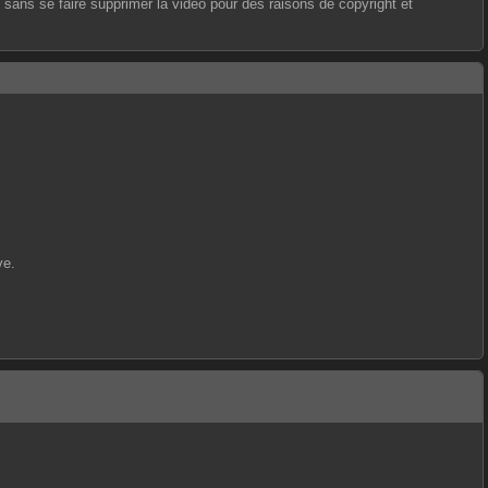
s sans se faire supprimer la vidéo pour des raisons de copyright et
ve.