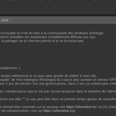
:
e 2025
 incroyable et il fait du bien à la communauté des amateurs d'ufologie.
u ranch skiwalker est maintenant complètement diffusée aux usa.
s la partager car je cherche partout et je ne la trouve pas.
ompliments :)
temps indéterminé je ne peux plus ajouter de vidéos à mon site..
upée" de mon hébergeur (Hostinger) du coup je dois acheter un serveur VPS p
pour 2 ans (et encore c'est une grosse promo, dans 2 ans ça coûtera plus ch
 connaissances que je n'ai pas encore acquises dans le domaine de l'adminis
nne une idée ^^ je vais peut être dans un premier temps ajouter de nouvelles 
s doivent être visionnés sur le nouveau site
https://ufomotion.tv/
car j'ai chan
r les extraterrestres c'est sur
https://ufomotion.xyz