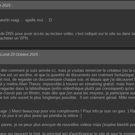
:
e 2025
. weshh reagi ... apelle moi .. :D
 de DNS pour avoir accès au lecteur vidéo, c'est indiqué sur le site ou dans l
d'acheter un VPN.
e
:
Lundi 20 Octobre 2025
dire comment je suis arrivée ici, mais je voulais remercier le créateur (ou la c
one est un ancêtre, et que la quantité de documents est vraiment fantastique, 
t moi, de regarder un documentaire chaque soir, et depuis que j'ai découvert l
y mettre Alien Theory, impossible à trouver en streaming gratuit, mais franche
rder dans la bibliothèque (enfin vidéothèque plutôt par conséquent) qu'on est
 n'avoir pas un fifrelin; mais dès que j'en aurai les moyens, je participerai au
rde ton site ouvert le plus longtemps possible . Il est vraiment génial. Mille me
e :) Merci beaucoup pour vos compliments ! Pour info je suis un gars :) Rassu
 un jour à un plus jeune qui prendra la relève :)
 panne, je ne peux plus envoyer de nouvelles vidéos mais j'espère bientôt pouv
ux qui peuvent le font, le principal est d'autofinancer le site et pour le mome