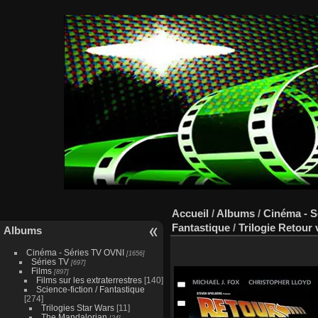
Accueil
/
Albums
/
Cinéma - S
Fantastique
/
Trilogie Retour 
Albums
Cinéma - Séries TV OVNI
[1656]
Séries TV
[697]
Films
[897]
Films sur les extraterrestres
[140]
Science-fiction / Fantastique
[274]
Trilogies Star Wars
[11]
The Mandalorian
[24]