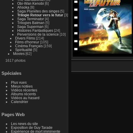
Obi-Wan Kenobi
[6]
Ahsoka
[8]
Saga Planètes des singes
[5]
Trilogie Retour vers le futur
[3]
Saga Terminator
[4]
Trilogies Batman
[5]
Saga Superman
[6]
Histoires Fantastiques
[24]
Perversions de la science
[10]
Divers Films
[214]
Films d'horreur
[105]
Cinéma Français
[159]
Spiritualité
[5]
Movies
[62]
1617 photos
Spéciales
Plus vues
Mieux notées
Vidéos récentes
Albums récents
Vidéos au hasard
Calendrier
Pages Web
Les news du site
Exposition de Guy Tarade
Expérience de mort imminente