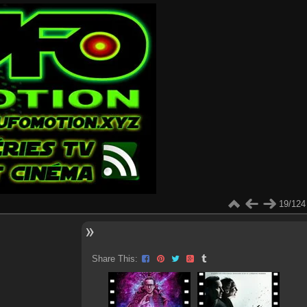
19/124
Share This: