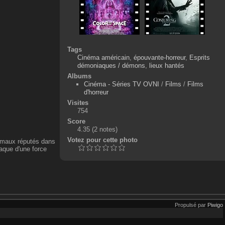
Tags
Cinéma américain
,
épouvante-horreur
,
Esprits
démoniaques / démons
,
lieux hantés
Albums
Cinéma - Séries TV OVNI
/
Films
/
Films
d'horreur
Visites
754
Score
4.35
(2 notes)
Votez pour cette photo
normaux réputés dans
iaque d'une force
Propulsé par
Piwigo