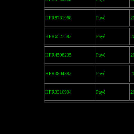
HFR8781968
Payé
2
HFR6527583
Payé
2
HFR4598235
Payé
2
HFR3804882
Payé
2
HFR3310904
Payé
2