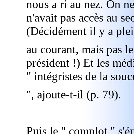
nous a ri au nez. On ne 
n'avait pas accès au se
(Décidément il y a ple
au courant, mais pas le
président !) Et les méd
" intégristes de la sou
", ajoute-t-il (p. 79).
Puis le " complot " s'ép