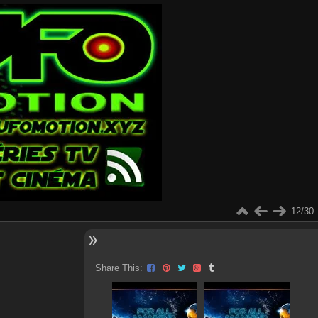
12/30
Share This: